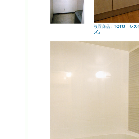
設置商品：
TOTO シ
ズ」